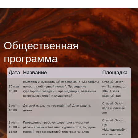
Общественная
программа
Дата
Название
Площадка
Выставка и музыкальный перформанс "Мы забыты
Старый Оскол,
25 мая
ночью, тихой лунной ночью". Проведение
ул. Ватутина, д.
16:30
кураторский экскурсии, арт-медиация, ответы на
38а, 4 этаж,
вопросы зрителей и слушателей
красный зал
Старый Оскол,
1 июня
Детский праздник, посвящённый Дню защиты
парк «Зеленый
18:00
детей
лог
Старый Оскол,
2 июня
Проведение пресс-конференции с участием
ЦКР
12:00 –
региональных и местных журналистов, лидеров
«Молодежный»,
13:00
мнений, представителей телеграм-каналов
основной зал