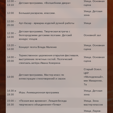
12:00 –
Улица. Основная
Детская программа. «Волшебники двора»
13:10
сцена
Улица. Детская
12:00
Большая раскраска, классики.
зона
12:00 -
Арт-базар - ярмарка изделий ручной работы
Улица
20:00
Детская программа. Творческая встреча с
12:30 –
белгородскими детскими поэтами. Детский
Основной зал
14:00
конкурс чтецов
13:20 –
Улица. Основная
Концерт поэта Влада Маленко
14:00
сцена
Торжественное церемония открытия фестиваля,
14:00 –
Улица. Основная
выступление почетных гостей. Поэтический
15:00
сцена
спектакль актёра Ивана Кокорина
Старый Оскол,
ЦКР
Детская программа. Мастер-класс по
14:00
«Молодежный»,
иллюстрации стихотворений и сказок
мкн Макаренко,
7а
14:30 и
Улица. Детская
Игры. Анимационная программа
18:30
зона
15:00 –
«Поэзия вне времени». Лекция-беседа
Улица. Зона
16:30
творческого объединения «Точка»
мастер-классов
Улица. Лаунж-