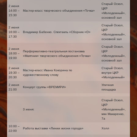
Старый Оскол,
2 июня
ЦКР
14:00 –
Мастер-класс творческого объединения «Точка»
«Молодежный»,
15:30
основной зал
Старый Оскол,
2 июня
ЦКР
16:00 –
Владимир Бабенко. Спектакль «Сборник «О»
«Молодежный»,
17:30
основной зал
Старый Оскол,
2 июня
Перформативно-театральная постановка
ЦКР
18:00 –
«Маятник» творческого объединения «Точка»
«Молодежный»,
19:00
основной зал
2 июня
Старый Оскол,
Мастер-класс Ивана Кокорина по
19:30 –
внутри ЦКР
художественному слову
20:30
«Молодежный»
2 июня
Уличная
Концерт группы «ВРЕМИРИ»
21:00
площадка
Старый Оскол,
ЦКР
3 июня:
«Молодежный»,
мкн Макаренко,
7а
10:00 –
Работа выставки «Линии жизни города»
Холл
22:00