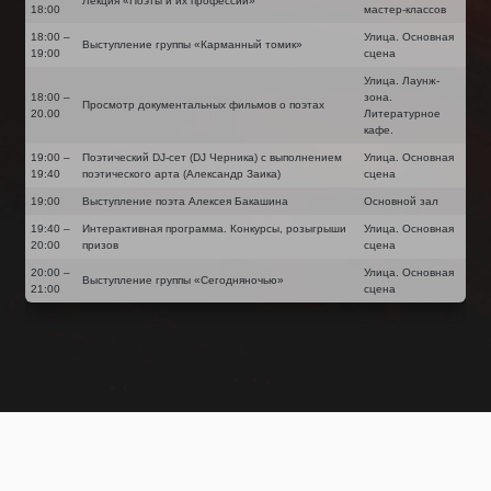
Лекция «Поэты и их профессии»
18:00
мастер-классов
18:00 –
Улица. Основная
Выступление группы «Карманный томик»
19:00
сцена
Улица. Лаунж-
18:00 –
зона.
Просмотр документальных фильмов о поэтах
20.00
Литературное
кафе.
19:00 –
Поэтический DJ-сет (DJ Черника) с выполнением
Улица. Основная
19:40
поэтического арта (Александр Заика)
сцена
19:00
Выступление поэта Алексея Бакашина
Основной зал
19:40 –
Интерактивная программа. Конкурсы, розыгрыши
Улица. Основная
20:00
призов
сцена
20:00 –
Улица. Основная
Выступление группы «Сегодняночью»
21:00
сцена