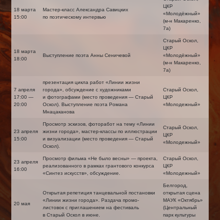
ЦКР
18 марта
Мастер-класс Александра Савицких
«Молодёжный»
15:00
по поэтическому интервью
(м-н Макаренко,
7а)
Старый Оскол,
ЦКР
18 марта
Выступление поэта Анны Сеничевой
«Молодёжный»
18:00
(м-н Макаренко,
7а)
презентация цикла работ «Линии жизни
7 апреля
города», обсуждение с художниками
Старый Оскол,
17:00 —
и фотографами (место проведения — Старый
ЦКР
20:00
Оскол). Выступление поэта Романа
«Молодежный»
Мнацаканова
Просмотр эскизов, фоторабот на тему «Линии
Старый Оскол,
23 апреля
жизни города», мастер-классы по иллюстрации
ЦКР
15:00
и визуализации (место проведения — Старый
«Молодежный»
Оскол).
Просмотр фильма «Не было весны» — проекта,
Старый Оскол,
23 апреля
реализованного в рамках грантового конкурса
ЦКР
16:00
«Синтез искусств», обсуждение.
«Молодежный»
Белгород,
Открытая репетиция танцевальной постановки
открытая сцена
«Линии жизни города». Раздача промо-
МАУК «Октябрь»
20 мая
листовок с приглашением на фестиваль
(Центральный
в Старый Оскол в июне.
парк культуры