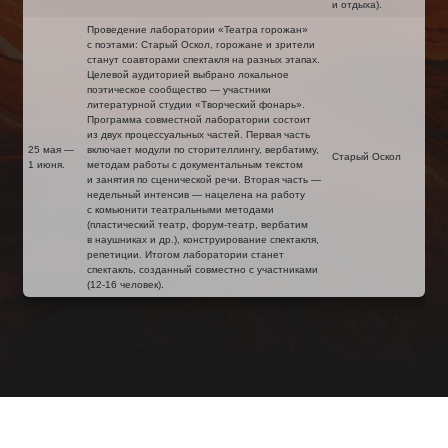
и отдыха).
Проведение лаборатории «Театра горожан»
с поэтами: Старый Оскол, горожане и зрители
станут соавторами спектакля на разных этапах.
Целевой аудиторией выбрано локальное
поэтическое сообщество — участники
литературной студии «Творческий фонарь».
Программа совместной лаборатории состоит
из двух процессуальных частей. Первая часть
25 мая —
включает модули по сторителлингу, вербатиму,
Старый Оскол
1 июня.
методам работы с документальным текстом
и занятия по сценической речи. Вторая часть —
недельный интенсив — нацелена на работу
с комьюнити театральными методами
(пластический театр, форум-театр, вербатим
в наушниках и др.), конструирование спектакля,
репетиции. Итогом лаборатории станет
спектакль, созданный совместно с участниками
(12-16 человек).