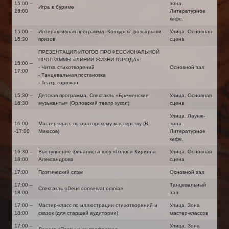
15:00 –
зона.
Игра в буриме
16:00
Литературное
кафе.
15:00 –
Интерактивная программа. Конкурсы, розыгрыши
Улица. Основная
15:30
призов
сцена
ПРЕЗЕНТАЦИЯ ИТОГОВ ПРОФЕССИОНАЛЬНОЙ
ПРОГРАММЫ «ЛИНИИ ЖИЗНИ ГОРОДА»:
15:00 –
- Читка стихотворений
Основной зал
17:00
- Танцевальная постановка
- Театр горожан
15:30 –
Детская программа. Спектакль «Бременские
Улица. Основная
16:30
музыканты» (Орловский театр кукол)
сцена
Улица. Лаунж-
16:00
Мастер-класс по ораторскому мастерству (В.
зона.
-17:00
Миюсов)
Литературное
кафе.
16:30 –
Выступление финалиста шоу «Голос» Кирилла
Улица. Основная
18:00
Александрова
сцена
17:00
Поэтический слэм
Основной зал
17:00 –
Танцевальный
Спектакль «Deus conservat omnia»
18:00
зал
17:00 –
Мастер-класс по иллюстрации стихотворений и
Улица. Зона
18:00
сказок (для старшей аудитории)
мастер-классов
17:00 –
Улица. Зона